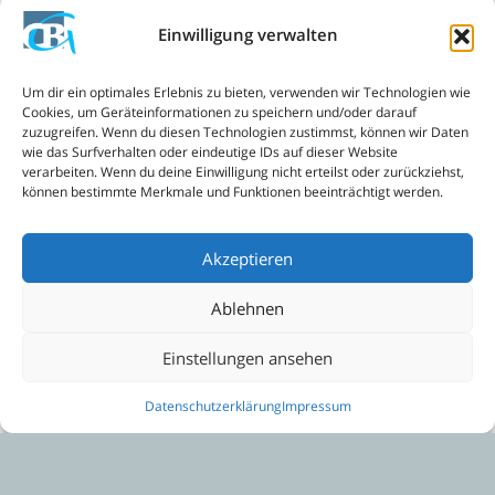
Umweltwettbewerb
Einwilligung verwalten
Vorlesewettbewerb
Gewinn des Wettbewerbs »Der südafrikanische Himmel über
Um dir ein optimales Erlebnis zu bieten, verwenden wir Technologien wie
Deutschland«
Cookies, um Geräteinformationen zu speichern und/oder darauf
zuzugreifen. Wenn du diesen Technologien zustimmst, können wir Daten
Wettbewerb »YouTube-SpaceLab«
wie das Surfverhalten oder eindeutige IDs auf dieser Website
verarbeiten. Wenn du deine Einwilligung nicht erteilst oder zurückziehst,
Schreibwettbewerb: Schöne deutsche Sprache
können bestimmte Merkmale und Funktionen beeinträchtigt werden.
Wettbewerbsgewinn bei Euroscola
Akzeptieren
Weitere Aktivitäten
Ablehnen
Einstellungen ansehen
Datenschutzerklärung
Impressum
Kontakt